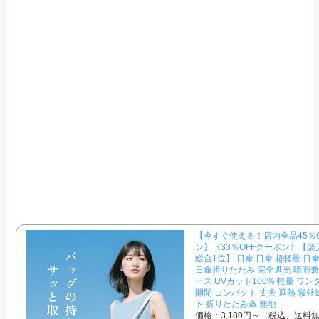
【今すぐ使える！店内全品45％
ン】《33％OFFクーポン》【
総合1位】 日傘 日傘 超軽量 日
日傘折りたたみ 完全遮光 晴雨兼
ース UVカット100% 軽量 ワン
開閉 コンパクト 丈夫 遮熱 紫外
ト 折りたたみ傘 無地
価格：3,180円～（税込、送料無