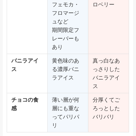
フェモカ・
ロベリー
フロマージ
ュなど
期間限定フ
レーバーも
あり
バニラアイ
黄色味のあ
真っ白なあ
ス
る濃厚バニ
っさりした
ラアイス
バニラアイ
ス
チョコの食
薄い層が何
分厚くてご
感
層にも重な
ろっとした
ってパリパ
バリバリ
リ