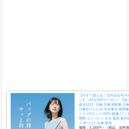
【今すぐ使える！店内全品45％
ン】《33％OFFクーポン》【
総合1位】 日傘 日傘 超軽量 日
日傘折りたたみ 完全遮光 晴雨兼
ース UVカット100% 軽量 ワン
開閉 コンパクト 丈夫 遮熱 紫外
ト 折りたたみ傘 無地
価格：3,180円～（税込、送料無