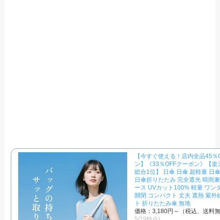
【今すぐ使える！店内全品45％
ン】《33％OFFクーポン》【
総合1位】 日傘 日傘 超軽量 日
日傘折りたたみ 完全遮光 晴雨兼
ース UVカット100% 軽量 ワン
開閉 コンパクト 丈夫 遮熱 紫外
ト 折りたたみ傘 無地
価格：3,180円～（税込、送料無
5/19時点)