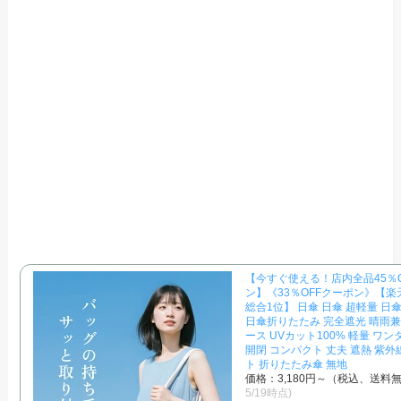
【今すぐ使える！店内全品45％
ン】《33％OFFクーポン》【
総合1位】 日傘 日傘 超軽量 日
日傘折りたたみ 完全遮光 晴雨兼
ース UVカット100% 軽量 ワン
開閉 コンパクト 丈夫 遮熱 紫外
ト 折りたたみ傘 無地
価格：3,180円～（税込、送料無
5/19時点)