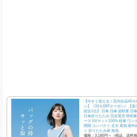
【今すぐ使える！店内全品45％
ン】《33％OFFクーポン》【
総合1位】 日傘 日傘 超軽量 日
日傘折りたたみ 完全遮光 晴雨兼
ース UVカット100% 軽量 ワン
開閉 コンパクト 丈夫 遮熱 紫外
ト 折りたたみ傘 無地
価格：3,180円～（税込、送料無